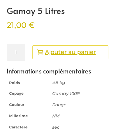
Gamay 5 Litres
21,00
€
quantité
Ajouter au panier
de
Gamay
5
Informations complémentaires
Litres
4,5 kg
Poids
Gamay 100%
Cepage
Rouge
Couleur
NM
Millesime
sec
Caractère