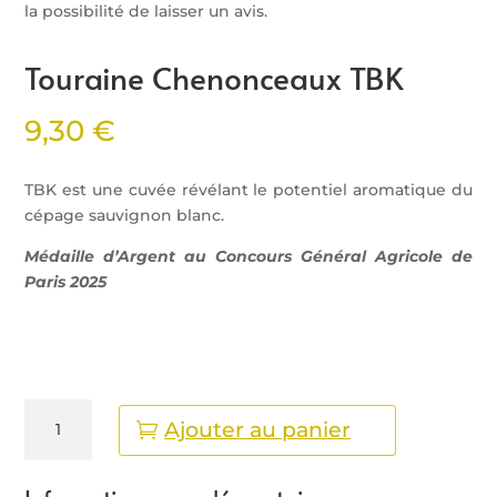
la possibilité de laisser un avis.
Touraine Chenonceaux TBK
9,30
€
TBK est une cuvée révélant le potentiel aromatique du
cépage sauvignon blanc.
Médaille d’Argent au Concours Général Agricole de
Paris 2025
quantité
Ajouter au panier
de
Touraine
Chenonceaux