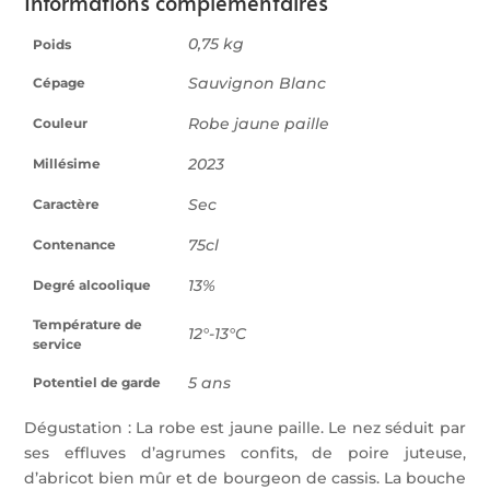
Informations complémentaires
TBK
0,75 kg
Poids
Sauvignon Blanc
Cépage
Robe jaune paille
Couleur
2023
Millésime
Sec
Caractère
75cl
Contenance
13%
Degré alcoolique
Température de
12°-13°C
service
5 ans
Potentiel de garde
Dégustation : La robe est jaune paille. Le nez séduit par
ses effluves d’agrumes confits, de poire juteuse,
d’abricot bien mûr et de bourgeon de cassis. La bouche